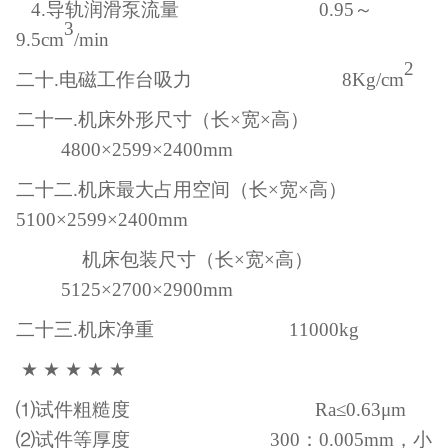
4.导轨润滑泵流量 0.95～
3
9.5cm
/min
2
二十
.电磁工作台吸力 8Kg/cm
二十一
.机床外形尺寸（长×宽×高）
4800×2599×2400mm
二十二
.机床最大占用空间（长×宽×高）
5100×2599×2400mm
机床包装尺寸（长
×宽×高）
5125×2700×2900mm
二十三
.机床净重 11000kg
★ ★ ★ ★ ★
⑴试件粗糙度 Ra≤0.63μm
⑵试件等厚度 300：0.005mm，小